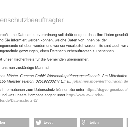
enschutzbeauftragter
ropäische Datenschutzverordnung soll dafür sorgen, dass Ihre Daten geschüt
nd Sie informiert werden können, welche Daten von Ihnen bei der
ngemeinde erhoben werden und wie sie verarbeitet werden. So sind auch wir 
engemeinde gezwungen, einen Datenschutzbeauftragten zu benennen.
at unser Kirchenkreis für die Gemeinden übernommen.
r uns nun zuständige Mann ist:
nes Mönter, Curacon GmbH Wirtschaftsprüfungsgesellschaft, Am Mittelhafen
8155 Münster Telefon: 025192208247 Email:
johannes.moenter@curacon.de
e Informationen zum Datenschutz können Sie unter
https://dsgvo-gesetz.de/
n und was unsere Hompage angeht unter
http://www.ev-kirche-
iler.de/Datenschutz-27
ilen
tweet
teilen