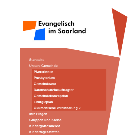
Startseite
Unsere Gemeinde
Pfarrerinnen
Presbyterium
Gemeindeamt
Datenschutzbeauftragter
Gemeindekonzeption
Liturgieplan
Ökumenische Vereinbarung 2
Ihre Fragen
Gruppen und Kreise
Kindergottesdienst
Kindertagesstätten