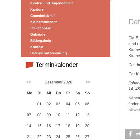
Kinder- und Jugendarbeit
Kantorei
Gemeindebrief
Dat
Kleiderstübchen
Stellenbörse
Gebäude
Die Eu
Bildergalerie
sind u
Kontakt
Kirche
Datenschutzerklärung
Kirch
Terminkalender
Das h
Der fü
<<
Dezember 2026
>>
Johan
14, 4
Mo
Di
Mi
Do
Fr
Sa
So
Näher
finde
01
02
03
04
05
06
ottwe
07
08
09
10
11
12
13
14
15
16
17
18
19
20
te
21
22
23
24
25
26
27