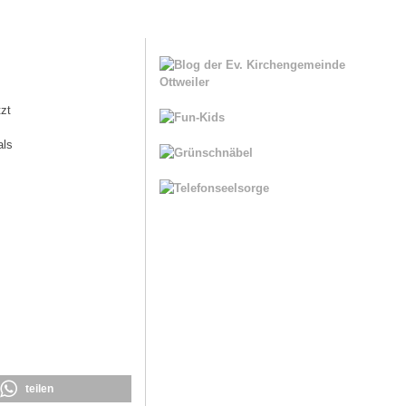
zt
als
teilen